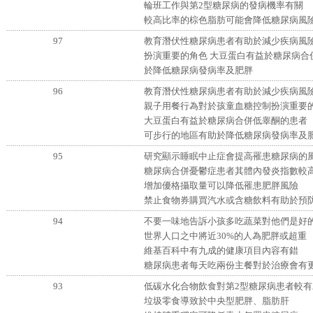
輪班工作與第2型糖尿病的發病機率有關
較高比率的棕色脂肪可能會降低糖尿病風
97
教育潛伏性糖尿病患者有助於減少疾病風險
扮演重要的角色 大豆蛋白有益於糖尿病合
於降低糖尿病發病率及肥胖
96
教育潛伏性糖尿病患者有助於減少疾病風
親子用餐行為對於孩童血糖控制扮演重要
大豆蛋白有益於糖尿病合併低睾酮的患者
可步行的地區有助於降低糖尿病發病率及
95
研究顯示睡眠中止症會提高罹患糖尿病的
糖尿病合併憂鬱症患者其體內發炎指數較
增加優格攝取量可以降低罹患肥胖風險
禁止食物券購買汽水或含糖飲料有助於預
94
不要一味地告訴小孩多吃蔬菜對他們是好
世界人口之中將近30%的人為肥胖或超重
維基百科中有九成的健康項目內容有錯
糖尿病患者每天吃兩份主餐對於治療會有
93
低碳水化合物飲食對第2型糖尿病患者較有
垃圾零食導致於中央型肥胖、脂肪肝