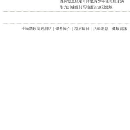
維持體重穩定可降低青少年罹患糖尿病
耐力訓練優於高強度的激烈鍛煉
全民糖尿病觀測站
｜
學會簡介
｜
糖尿病日
｜
活動消息
｜
健康資訊