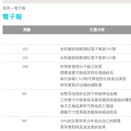
首頁
»
電子報
期數
主題內
103
全民糖尿病觀測站電子報第103期
102
全民糖尿病觀測站電子報第102期
100
科學家發明分子植入裝置
體重過重可能使其癌症風險較高
每日多睡1.5小時可降低對垃圾食品渴望
研究重新評估鹽的攝取量
99
短暫高強度的走路可有效降低血糖
工作壓力可能會提高罹患糖尿病風險的機
每天五種蔬果即可降低死亡風險
腰圍尺寸愈寬罹患糖尿病風險愈高
98
30%的兒童和青少年低估自己的體重
香草奧勒岡及迷迭香的效果