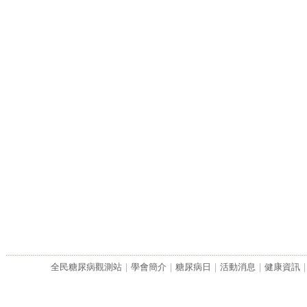
全民糖尿病觀測站
｜
學會簡介
｜
糖尿病日
｜
活動消息
｜
健康資訊