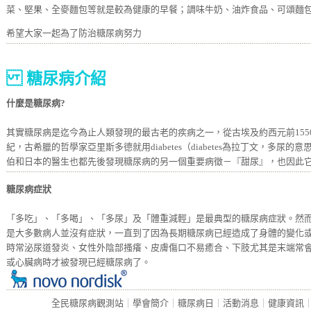
菜、堅果、全麥麵包等就是較為健康的早餐；調味牛奶、油炸食品、可頌麵
希望大家一起為了防治糖尿病努力
糖尿病
介紹
什麼是糖尿病?
其實
糖尿病是迄今為止人類發現的最古老的疾病之一，從古埃及約西元前15
紀，古希臘的哲學家亞里斯多德就用diabetes（diabetes為拉丁文，多尿
伯和日本的醫生也都先後發現糖尿病的另一個重要病徵－『甜尿』，也因此
糖尿病症狀
「
多吃
」、「
多喝
」、「
多尿
」及「
體重減輕
」是最典型的糖尿病症狀。然
是大多數病人並沒有症狀，一直到了因為長期糖尿病已經造成了身體的變化
時常泌尿道發炎、女性外陰部搔癢、皮膚傷口不易癒合、下肢尤其是末端常
或心臟病時才被發現已經糖尿病了。
全民糖尿病觀測站
｜
學會簡介
｜
糖尿病日
｜
活動消息
｜
健康資訊