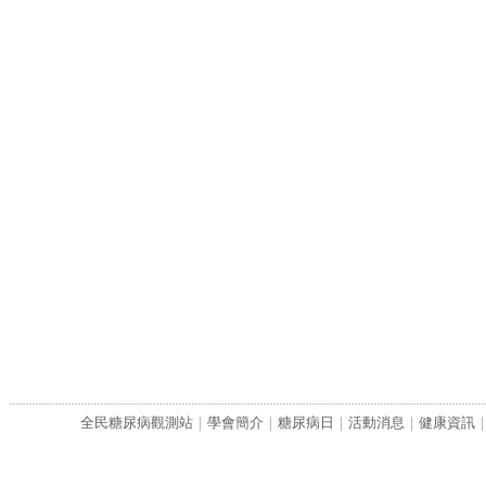
全民糖尿病觀測站
｜
學會簡介
｜
糖尿病日
｜
活動消息
｜
健康資訊