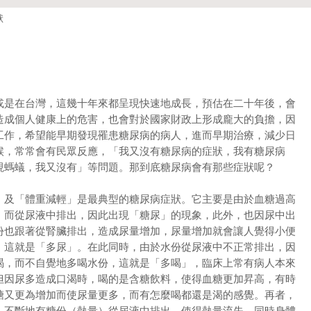
狀
是在台灣，這幾十年來都呈現快速地成長，預估在二十年後，會
造成個人健康上的危害，也會對於國家財政上形成龐大的負擔，因
工作，希望能早期發現罹患糖尿病的病人，進而早期治療，減少日
候，常常會有民眾反應，「我又沒有糖尿病的症狀，我有糖尿病
現螞蟻，我又沒有」等問題。那到底糖尿病會有那些症狀呢？
及「體重減輕」是最典型的糖尿病症狀。它主要是由於血糖過高
，而從尿液中排出，因此出現「糖尿」的現象，此外，也因尿中出
份也跟著從腎臟排出，造成尿量增加，尿量增加就會讓人覺得小便
，這就是「多尿」。在此同時，由於水份從尿液中不正常排出，因
渴，而不自覺地多喝水份，這就是「多喝」，臨床上常有病人本來
但因尿多造成口渴時，喝的是含糖飲料，使得血糖更加昇高，有時
糖又更為增加而使尿量更多，而有怎麼喝都還是渴的感覺。再者，