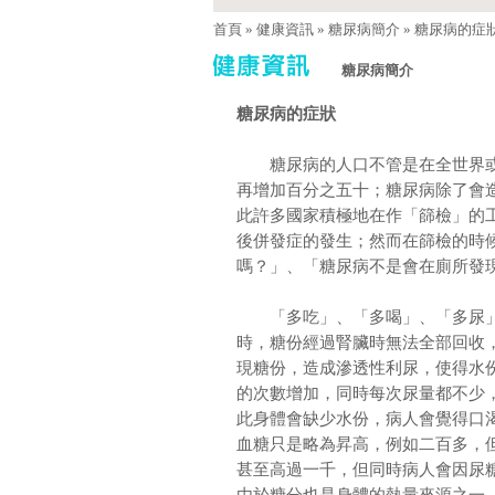
首頁
»
健康資訊
»
糖尿病簡介
»
糖尿病的症
糖尿病簡介
糖尿病的症狀
糖尿病的人口不管是在全世界或
再增加百分之五十；糖尿病除了會
此許多國家積極地在作「篩檢」的
後併發症的發生；然而在篩檢的時
嗎？」、「糖尿病不是會在廁所發
「多吃」、「多喝」、「多尿」
時，糖份經過腎臟時無法全部回收
現糖份，造成滲透性利尿，使得水
的次數增加，同時每次尿量都不少
此身體會缺少水份，病人會覺得口
血糖只是略為昇高，例如二百多，
甚至高過一千，但同時病人會因尿