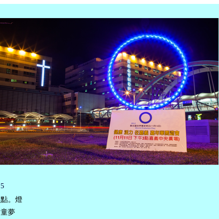
5
點。燈
童夢